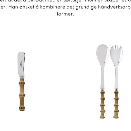
lv at det å bli født med en sølvskje i munnen skaper et k
alder. Han ønsket å kombinere det grundige håndverksarb
former.