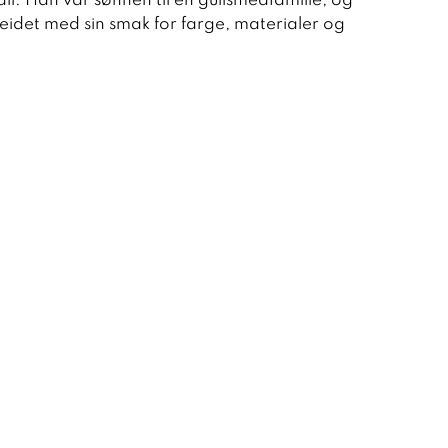
all. Han var sønnen til en gullsmedfamilie, og
eidet med sin smak for farge, materialer og