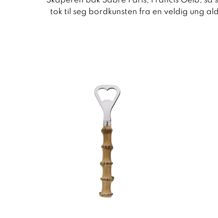
Skaperen bak Sabre Paris, Francis Gelb, sa se
tok til seg bordkunsten fra en veldig ung 