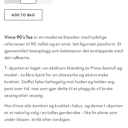
ADD TO BAG
Vince 90’s Tee
er en moderne klassiker med tydelige
referanser til 90-tallet og en smal, lett figurnær passform. Et
gjennomført basisplagg som balanserer det avslappede med
det raffinerte.
T-skjorten er laget i en eksklusiv blanding av Pima-bomull og
modal – to fibre kjent for sin slitestyrke og ekstra myke
kvalitet. Stoffet føles behagelig mot huden og holder seg
pent over tid, noe som gjør dette til et plagg du vil bruke
sesong etter sesong.
Hos
Vince
står komfort og kvalitet i fokus, og denne t-skjorten
er et naturlig valg i en tidløs garderobe – like fin alene som
under blazer, strikk eller cardigan.