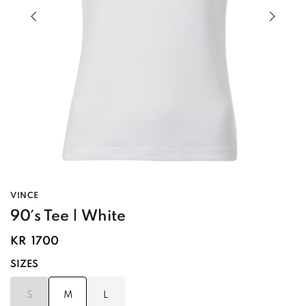
Previous slide of slider
Next s
VINCE
90´s Tee | White
KR
1700
SIZES
S
M
L