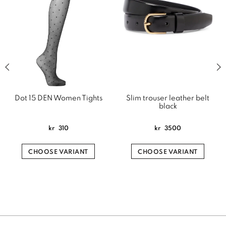
Previous slide of related products slider
Next
Dot 15 DEN Women Tights
Slim trouser leather belt
black
kr
310
kr
3500
CHOOSE VARIANT
CHOOSE VARIANT