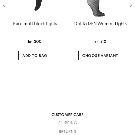
Previous slide of related products slider
Next
Pure matt black tights
Dot 15 DEN Women Tights
kr
300
kr
310
ADD TO BAG
CHOOSE VARIANT
CUSTOMER CARE
SHIPPING
RETURNS