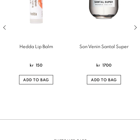
Previous slide of related products slider
Next
Hedda Lip Balm
Son Venïn Santal Super
kr
150
kr
1700
ADD TO BAG
ADD TO BAG