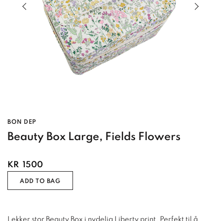
Previous slide of slider
Next s
BON DEP
Beauty Box Large, Fields Flowers
KR
1500
ADD TO BAG
Lekker stor Beauty Box i nydelig Liberty print. Perfekt til å