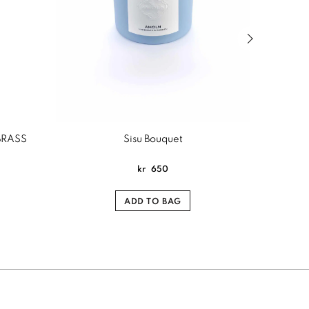
Next slide of
BRASS
Sisu Bouquet
The
kr
650
ADD TO BAG