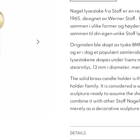
Nagel lysestake fra Stoff er en r
1965, designet av Werner Stoff.
sammen i ulike former og høyder 
sammen til din egen unike Stoff l
Next slide of slider
Originalen ble skapt av tyske BM
og er i dag et populært samlero
lysestakene skapes under lisens
stearinlys, 13 mm i diameter, men
The solid brass candle holder is
holder family. It is considered a
sculpture ready to assume the sha
combine it with other Stoff Nagel 
merely as a decorative sculpture
DETAILS