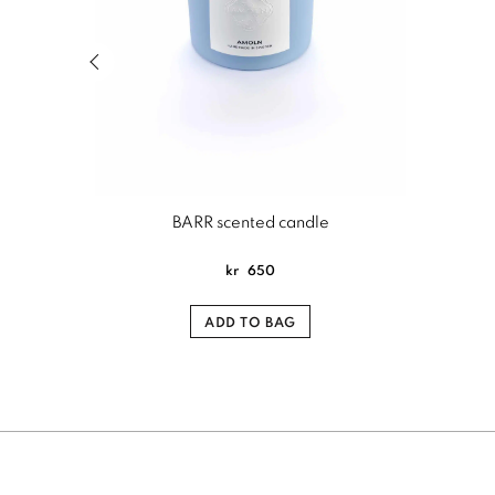
Previous slide of related products slider
BARR scented candle
kr
650
ADD TO BAG