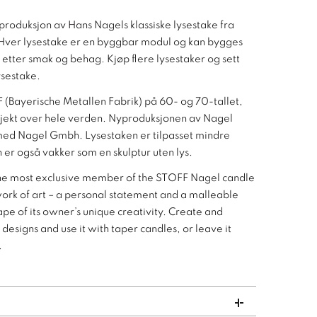
eproduksjon av Hans Nagels klassiske lysestake fra
 Hver lysestake er en byggbar modul og kan bygges
etter smak og behag. Kjøp flere lysestaker og sett
ysestake.
F (Bayerische Metallen Fabrik) på 60- og 70-tallet,
bjekt over hele verden. Nyproduksjonen av Nagel
 med Nagel Gmbh. Lysestaken er tilpasset mindre
 er også vakker som en skulptur uten lys.
 the most exclusive member of the STOFF Nagel candle
 work of art – a personal statement and a malleable
pe of its owner’s unique creativity. Create and
designs and use it with taper candles, or leave it
.