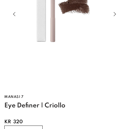
Previous slide of slider
Next s
MANASI 7
Eye Definer | Criollo
KR
320