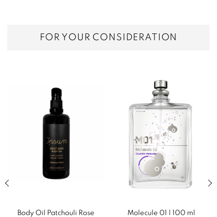
FOR YOUR CONSIDERATION
Previous slide of related products slider
Next
Body Oil Patchouli Rose
Molecule 01 | 100 ml