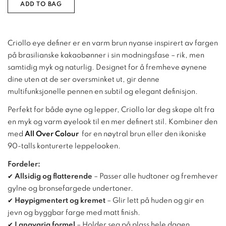
ADD TO BAG
Criollo eye definer er en varm brun nyanse inspirert av fargen
på brasilianske kakaobønner i sin modningsfase – rik, men
samtidig myk og naturlig. Designet for å fremheve øynene
dine uten at de ser oversminket ut, gir denne
multifunksjonelle pennen en subtil og elegant definisjon.
Perfekt for både øyne og lepper, Criollo lar deg skape alt fra
en myk og varm øyelook til en mer definert stil. Kombiner den
med
All Over Colour
for en nøytral brun eller den ikoniske
90-talls konturerte leppelooken.
Fordeler:
✔
Allsidig og flatterende
– Passer alle hudtoner og fremhever
gylne og bronsefargede undertoner.
✔
Høypigmentert og kremet
– Glir lett på huden og gir en
jevn og byggbar farge med matt finish.
✔
Langvarig formel
– Holder seg på plass hele dagen.