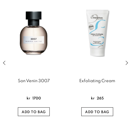
Previous slide of related products slider
Next
Son Venïn 3007
Exfoliating Cream
kr
1700
kr
265
ADD TO BAG
ADD TO BAG