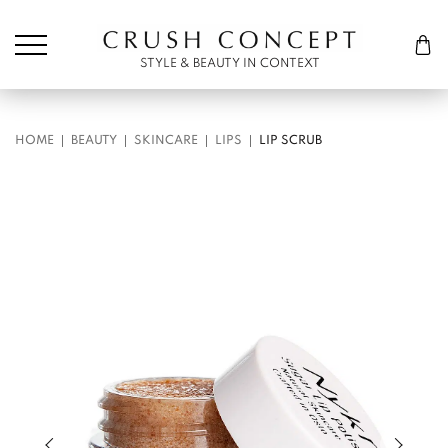
Søk etter:
Cart
STYLE & BEAUTY IN CONTEXT
HOME
BEAUTY
SKINCARE
LIPS
LIP SCRUB
Previous slide of slider
Next s