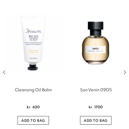
Previous slide of related products slider
Next
Cleansing Oil Balm
Son Venïn 0905
kr
620
kr
1700
ADD TO BAG
ADD TO BAG