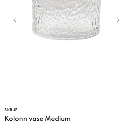
Previous slide of slider
Next s
SKRUF
Kolonn vase Medium