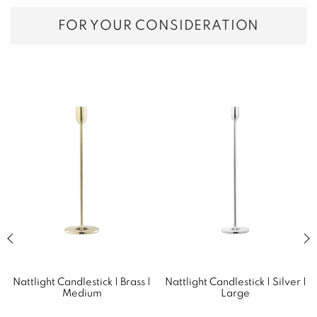
FOR YOUR CONSIDERATION
Previous slide of related products slider
Next
Nattlight Candlestick | Brass |
Nattlight Candlestick | Silver |
Medium
Large