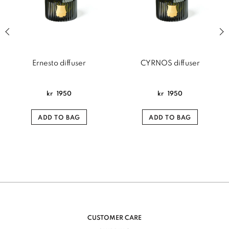
Previous slide of related products slider
Next
Ernesto diffuser
CYRNOS diffuser
kr
1950
kr
1950
ADD TO BAG
ADD TO BAG
CUSTOMER CARE