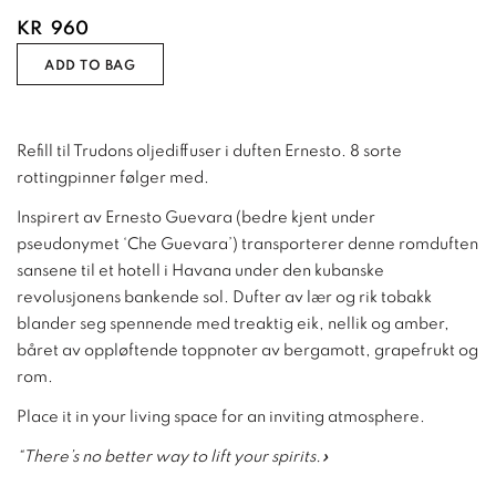
KR
960
ADD TO BAG
Refill til Trudons oljediffuser i duften Ernesto. 8 sorte
rottingpinner følger med.
Inspirert av Ernesto Guevara (bedre kjent under
pseudonymet ‘Che Guevara’) transporterer denne romduften
sansene til et hotell i Havana under den kubanske
revolusjonens bankende sol. Dufter av lær og rik tobakk
blander seg spennende med treaktig eik, nellik og amber,
båret av oppløftende toppnoter av bergamott, grapefrukt og
rom.
Place it in your living space for an inviting atmosphere.
“There’s no better way to lift your spirits.»