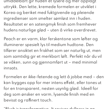
umiddelbart gir huden et lysere og mer opplagt
uttrykk. Den lette, kremede formelen er utviklet i
Korea og beriket med fuktgivende og pleiende
ingredienser som smelter sømløst inn i huden.
Resultatet er en satengmyk finish som fremhever
hudens naturlige glød – uten å virke overdrevet.
Peach er en varm, klar ferskentone som løfter og
illuminerer spesielt lys til medium hudtone. Den
tilfører ansiktet en friskhet som ser naturlig ut, men
som samtidig gir et merkbart løft. Perfekt når du vil
se våken, sunn og gjennomført ut – med minimal
innsats.
Formelen er ikke-fetende og lett å jobbe med – den
kan bygges opp for mer intens effekt, eller tones ut
for en transparent, nesten usynlig glød. Ideell for
deg som ønsker en varm, lysende finish med en
bevisst og raffinert touch.