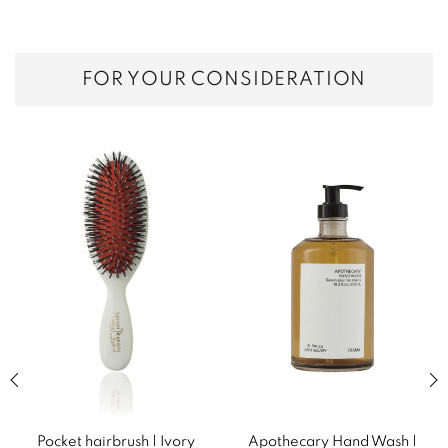
FOR YOUR CONSIDERATION
Previous slide of related products slider
Next
Pocket hairbrush | Ivory
Apothecary Hand Wash |