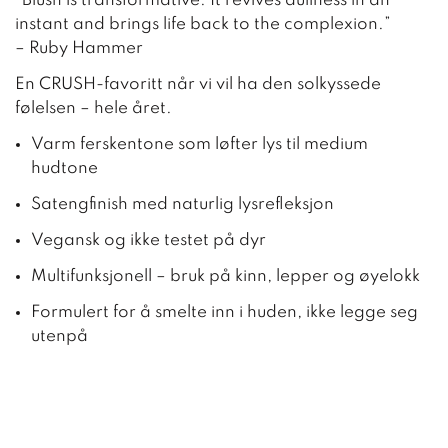
“Blush is transformative. It revives dullness in an
instant and brings life back to the complexion.”
– Ruby Hammer
En CRUSH-favoritt når vi vil ha den solkyssede
følelsen – hele året.
Varm ferskentone som løfter lys til medium
hudtone
Satengfinish med naturlig lysrefleksjon
Vegansk og ikke testet på dyr
Multifunksjonell – bruk på kinn, lepper og øyelokk
Formulert for å smelte inn i huden, ikke legge seg
utenpå